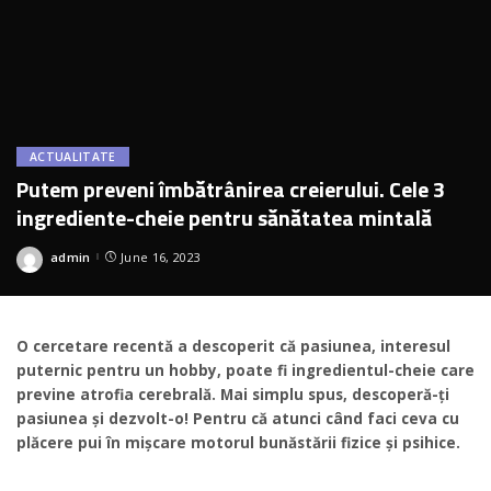
ACTUALITATE
Putem preveni îmbătrânirea creierului. Cele 3
ingrediente-cheie pentru sănătatea mintală
admin
June 16, 2023
Posted
by
O cercetare recentă a descoperit că pasiunea, interesul
puternic pentru un hobby, poate fi ingredientul-cheie care
previne atrofia cerebrală. Mai simplu spus, descoperă-ți
pasiunea și dezvolt-o! Pentru că atunci când faci ceva cu
plăcere pui în mișcare motorul bunăstării fizice și psihice.