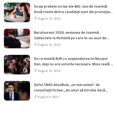
Încep probele scrise ale BAC-ului de toamnă.
Două treimi dintre candidați sunt din promoția
2026
August 10, 2026
Bacalaureat 2026, sesiunea de toamnă.
Subiectele la Română pe care le-au avut de
rezolvat elevii anul trecut / Modele de subiecte
August 10, 2026
De ce insistă AUR cu suspendarea lui Nicușor
Dan, deși nu are voturile necesare. Miza reală a
demersului
August 10, 2026
Șeful CNAS dezvăluie „un mecanism” de
consultații fictive: „Au uitat să întrebe dacă
pacienții mai sunt în viață. Așa i-am descoperit”
August 9, 2026
CATEGORII