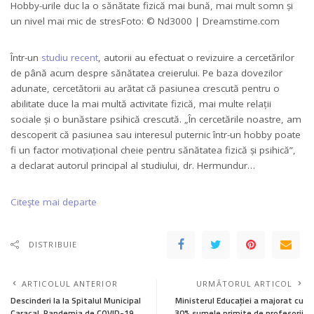
Hobby-urile duc la o sănătate fizică mai bună, mai mult somn și
un nivel mai mic de stres
Foto: © Nd3000 | Dreamstime.com
Într-un
studiu recent
, autorii au efectuat o revizuire a cercetărilor
de până acum despre sănătatea creierului. Pe baza dovezilor
adunate, cercetătorii au arătat că pasiunea crescută pentru o
abilitate duce la mai multă activitate fizică, mai multe relații
sociale și o bunăstare psihică crescută. „În cercetările noastre, am
descoperit că pasiunea sau interesul puternic într-un hobby poate
fi un factor motivațional cheie pentru sănătatea fizică și psihică”,
a declarat autorul principal al studiului, dr. Hermundur…
Citeşte mai departe
DISTRIBUIE
ARTICOLUL ANTERIOR
URMĂTORUL ARTICOL
Descinderi la la Spitalul Municipal
Ministerul Educației a majorat cu
Caracal. Pandemia de COVID-19,
30% sumele primite de profesorii