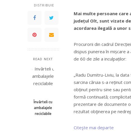
DISTRIBUIE
Mai multe persoane care a
județul Olt, sunt vizate de
acordarea ilegală a unor 
Procurorii din cadrul Direcție
dispus punerea în mișcare a ac
de 60 de zile a inculpaților:
READ NEXT
„Radu Dumitru-Liviu, la data f
sarcina căruia s-a reținut com
obținut pentru sine sau pentru
formă continuată; complicitat
Învârteli cu
prezentare de documente ori 
ambalajele
rezultat obţinerea pe nedre
reciclabile
Citeşte mai departe