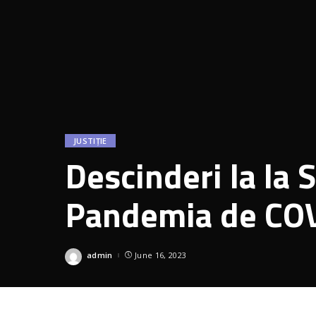
JUSTIȚIE
Descinderi la la 
Pandemia de COVI
acțiuni ilegale
admin
June 16, 2023
Posted
by