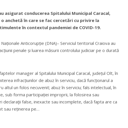
u asigurat conducerea Spitalului Municipal Caracal,
 o anchetă în care se fac cercetări cu privire la
stimulente în contextul pandemiei de COVID-19.
i Naționale Anticorupție (DNA)– Serviciul teritorial Craiova au
țiunii penale și luarea măsurii controlului judiciar pe o durată
aptelor manager al Spitalului Municipal Caracal, județul Olt, în
iterea infracțiunilor de abuz în serviciu, dacă funcționarul a
 altul un folos necuvenit; abuz în serviciu; fals intelectual, în
e, sub forma participației improprii, la folosirea sau
declaraţii false, inexacte sau incomplete, dacă fapta are ca
pt sau reținerea pe…