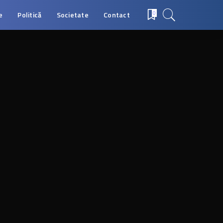
e
Politică
Societate
Contact
0