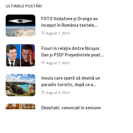
ULTIMELE POSTĂRI
FOTO Vodafone și Orange au
început în România testele
pentru conectivitatea prin
August 7, 2026
satelit direct pe smartphone
Fisuri în relația dintre Nicușor
Dan și PSD? Președintele poate
deconta politic eșecul
August 7, 2026
negocierilor pentru PNRR
Insula care speră să devină un
paradis turistic, după ce a
apărut ca Itaca în „Odiseea” lui
August 6, 2026
Christopher Nolan
Deputații, convocați în sesiune
extraordinară pe 11 și 12
august. Pe ordinea de zi se află
August 6, 2026
patru inițiative legislative