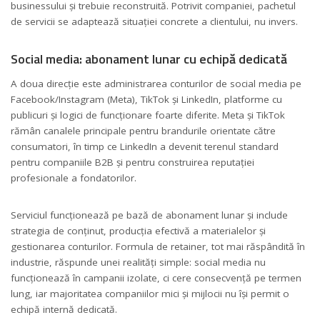
businessului și trebuie reconstruită. Potrivit companiei, pachetul
de servicii se adaptează situației concrete a clientului, nu invers.
Social media: abonament lunar cu echipă dedicată
A doua direcție este administrarea conturilor de social media pe
Facebook/Instagram (Meta), TikTok și LinkedIn, platforme cu
publicuri și logici de funcționare foarte diferite. Meta și TikTok
rămân canalele principale pentru brandurile orientate către
consumatori, în timp ce LinkedIn a devenit terenul standard
pentru companiile B2B și pentru construirea reputației
profesionale a fondatorilor.
Serviciul funcționează pe bază de abonament lunar și include
strategia de conținut, producția efectivă a materialelor și
gestionarea conturilor. Formula de retainer, tot mai răspândită în
industrie, răspunde unei realități simple: social media nu
funcționează în campanii izolate, ci cere consecvență pe termen
lung, iar majoritatea companiilor mici și mijlocii nu își permit o
echipă internă dedicată.