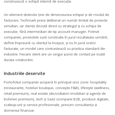
construiască o echipă internă de execuție.
Un element distinctiv ține de dimensiunea echipei și de modul de
facturare. Techmark preia deliberat un număr limitat de proiecte
simultan, iar clienții discută direct cu strategul și cu echipa de
execuție, fără intermediari de tip account manager. Potrivit
companiei, proiectele sunt construite în jurul rezultatului urmărit,
definit împreună cu clientul la început, și nu în jurul orelor
facturate, un model care contrastează cu practica standard din
industrie. Fiecare client are un singur punct de contact pe toată
durata colaborării.
Industriile deservite
Portofoliul companiei acoperă în principal cinci zone: hospitality
(restaurante, hoteluri boutique, concepte F&B), lifestyle (wellness,
retail premium), real estate (dezvoltatori imobiliari și agenții de
închirieri premium), tech și SaaS (companii B2B, produse digitale,
scaleup-uri) și servicii profesionale, precum consultanța și
domeniul financiar.