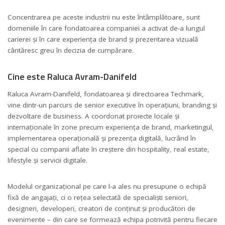
Concentrarea pe aceste industrii nu este întâmplătoare, sunt
domeniile în care fondatoarea companiei a activat de-a lungul
carierei și în care experiența de brand și prezentarea vizuală
cântăresc greu în decizia de cumpărare.
Cine este Raluca Avram-Danifeld
Raluca Avram-Danifeld, fondatoarea și directoarea Techmark,
vine dintr-un parcurs de senior executive în operațiuni, branding și
dezvoltare de business. A coordonat proiecte locale și
internaționale în zone precum experiența de brand, marketingul,
implementarea operațională și prezența digitală, lucrând în
special cu companii aflate în creștere din hospitality, real estate,
lifestyle și servicii digitale.
Modelul organizațional pe care l-a ales nu presupune o echipă
fixă de angajați, ci o rețea selectată de specialiști seniori,
designeri, developeri, creatori de conținut și producători de
evenimente – din care se formează echipa potrivită pentru fiecare