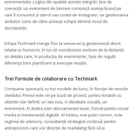
evenimentului. Logica din spatele acestei integrări ține de
coerență: un eveniment de lansare comunică același brand pe
care îl comunică și site-ul sau contul de Instagram, iar gestionarea
ambelor zone de către aceeași echipă elimină riscul de
discrepanțe.
Echipa Techmark merge fizic la venue-uri și gestionează direct
relația cu furnizorii, în loc să coordoneze exclusiv de la distanță,
un detaliu care, în producția de evenimente, face de regulă
diferența între planificare și execuție reușită.
Trei formule de colaborare cu Techmark
Compania operează cu trei modele de lucru, în funcție de nevoile
clientului. Primul este cel pe bază de proiect, pentru livrabile cu
obiectiv clar definit: un site nou, o identitate vizuală, un
eveniment. Al doilea este abonamentul lunar, folosit pentru social
media și mentenanță digitală. Al treilea, mai puțin comun, este
regimul de advisory, consultanță strategică continuă pentru
antreprenorii care vor direcție de marketing fără să-și