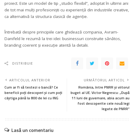
proiect. Este un model de tip „studio flexibil”, adoptat în ultimii ani
de tot mai mulți profesioniști cu experiență din industriile creative,
ca alternativă la structura clasică de agenție.
Întrebată despre principiile care ghidează compania, Avram-
Danifeld le rezumă la trei idei: businessuri construite sănătos,
branding coerent și execuție atentă la detalii.
DISTRIBUIE
ARTICOLUL ANTERIOR
URMĂTORUL ARTICOL
Cum ar fi să testezi o bancă? Ce
România, între PNRR şi viitorul
beneficii poți descoperi și cum poți
buget al UE. Victor Negrescu: „După
câștiga până la 800 de lei cu ING
11 luni de guvernare, abia acum au
fost descoperite cele nouă legi
legate de PNRR”
Lasă un comentariu