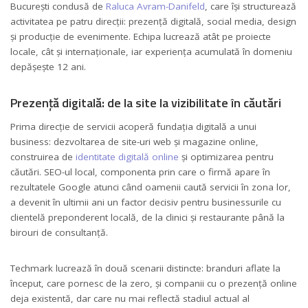
București condusă de
Raluca Avram-Danifeld
, care își structurează
activitatea pe patru direcții: prezență digitală, social media, design
și producție de evenimente. Echipa lucrează atât pe proiecte
locale, cât și internaționale, iar experiența acumulată în domeniu
depășește 12 ani.
Prezență digitală: de la site la vizibilitate în căutări
Prima direcție de servicii acoperă fundația digitală a unui
business: dezvoltarea de site-uri web și magazine online,
construirea de
identitate digitală online
și optimizarea pentru
căutări. SEO-ul local, componenta prin care o firmă apare în
rezultatele Google atunci când oamenii caută servicii în zona lor,
a devenit în ultimii ani un factor decisiv pentru businessurile cu
clientelă preponderent locală, de la clinici și restaurante până la
birouri de consultanță.
Techmark lucrează în două scenarii distincte: branduri aflate la
început, care pornesc de la zero, și companii cu o prezență online
deja existentă, dar care nu mai reflectă stadiul actual al