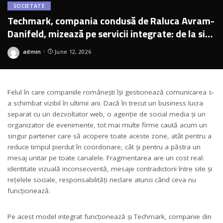
SOCIETATE
Techmark, compania condusă de Raluca Avram-
Danifeld, mizează pe servicii integrate: de la site
și social media la evenimente corporate
admin
June 12, 2026
Posted
by
Felul în care companiile românești își gestionează comunicarea s-
a schimbat vizibil în ultimii ani. Dacă în trecut un business lucra
separat cu un dezvoltator web, o agenție de social media și un
organizator de evenimente, tot mai multe firme caută acum un
singur partener care să acopere toate aceste zone, atât pentru a
reduce timpul pierdut în coordonare, cât și pentru a păstra un
mesaj unitar pe toate canalele. Fragmentarea are un cost real:
identitate vizuală inconsecventă, mesaje contradictorii între site și
rețelele sociale, responsabilități neclare atunci când ceva nu
funcționează.
Pe acest model integrat funcționează și Techmark, companie din