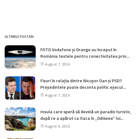
ULTIMELE POSTĂRI
FOTO Vodafone și Orange au început în
România testele pentru conectivitatea prin
satelit direct pe smartphone
August 7, 2026
Fisuri în relația dintre Nicușor Dan și PSD?
Președintele poate deconta politic eșecul
negocierilor pentru PNRR
August 7, 2026
Insula care speră să devină un paradis turistic,
după ce a apărut ca Itaca în „Odiseea” lui
Christopher Nolan
August 6, 2026