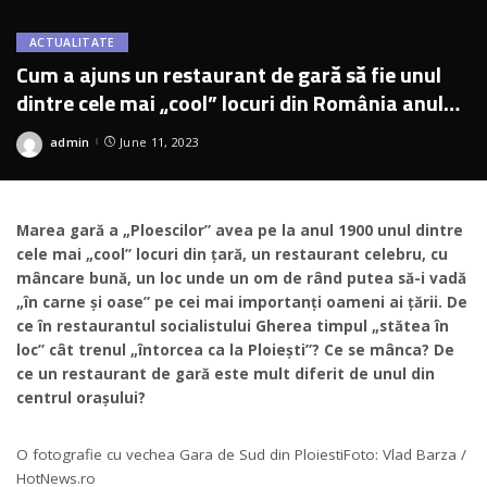
ACTUALITATE
Cum a ajuns un restaurant de gară să fie unul
dintre cele mai „cool” locuri din România anului
1900
admin
June 11, 2023
Posted
by
​Marea gară a „Ploescilor” avea pe la anul 1900 unul dintre
cele mai „cool” locuri din țară, un restaurant celebru, cu
mâncare bună, un loc unde un om de rând putea să-i vadă
„în carne și oase” pe cei mai importanți oameni ai țării. De
ce în restaurantul socialistului Gherea timpul „stătea în
loc” cât trenul „întorcea ca la Ploiești”? Ce se mânca? De
ce un restaurant de gară este mult diferit de unul din
centrul orașului?
O fotografie cu vechea Gara de Sud din Ploiesti
Foto: Vlad Barza /
HotNews.ro