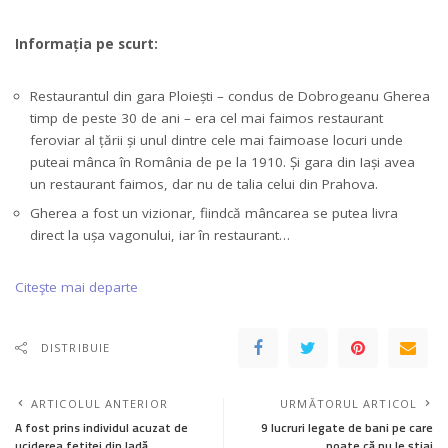
Informația pe scurt:
Restaurantul din gara Ploiești – condus de Dobrogeanu Gherea
timp de peste 30 de ani – era cel mai faimos restaurant
feroviar al țării și unul dintre cele mai faimoase locuri unde
puteai mânca în România de pe la 1910. Și gara din Iași avea
un restaurant faimos, dar nu de talia celui din Prahova.
Gherea a fost un vizionar, fiindcă mâncarea se putea livra
direct la ușa vagonului, iar în restaurant…
Citeşte mai departe
DISTRIBUIE
ARTICOLUL ANTERIOR
URMĂTORUL ARTICOL
A fost prins individul acuzat de
9 lucruri legate de bani pe care
uciderea fetiței din ladă
poate că nu le știai