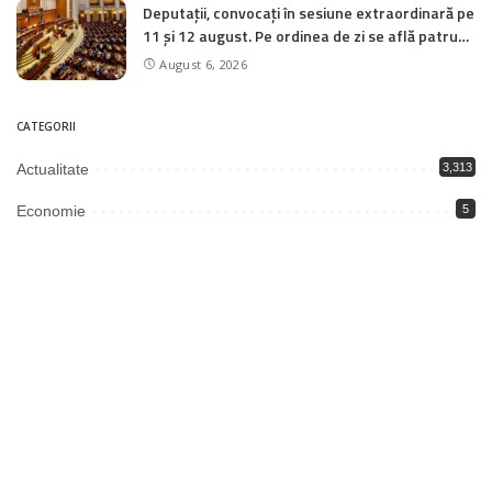
Deputații, convocați în sesiune extraordinară pe
11 și 12 august. Pe ordinea de zi se află patru
inițiative legislative
August 6, 2026
CATEGORII
Actualitate
3,313
Economie
5
Educație
1,992
Justiție
2,003
Politică
3,343
Societate
6