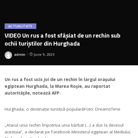
ACTUALITATE
VIDEO Un rus a fost sfâșiat de un rechin sub
ochii turiștilor din Hurghada
admin
June 9, 2023
Posted
by
Un rus a fost ucis joi de un rechin în largul oraşului
egiptean Hurghada, la Marea Roşie, au raportat
autorităţile, notează AFP.
Hurghada, o destinație turistică populară
Foto: DreamsTime
„Atacul unui rechin împotriva unui bărbat (…) a dus la decesul
acestuia”, a declarat pe Facebook Ministerul egiptean al Mediului,