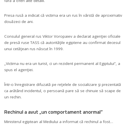
fără a oferi alte detalii.
Presa rusă a indicat că victima era un rus în vârstă de aproximativ
douăzeci de ani.
Consulul general rus Viktor Voropaiev a declarat agenţiei oficiale
de presă ruse TASS că autorităţile egiptene au confirmat decesul
unui cetăţean rus născut în 1999.
„Victima nu era un turist, ci un rezident permanent al Egiptului”, a
spus el agenţiei.
Într-o înregistrare difuzată pe reţelele de socializare şi prezentată
ca arătând incidentul, o persoană pare să se chinuie să scape de
un rechin.
Rechinul a avut „un comportament anormal”
Ministerul egiptean al Mediului a informat că rechinul a fost…