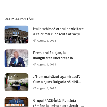
ULTIMELE POSTĂRI
Italia schimbă orarul de vizitare
a celor mai cunoscute atracții
ale sale. Ce trebuie să știe
August 6, 2026
turiștii
Premierul Bolojan, la
inaugurarea unei creșe în
Sectorul 6: „Familiile tinere, în
August 6, 2026
căutare de locuri de muncă, s-au
mutat în marile orașe. A apărut
„N-am mai văzut așa miracol”.
o nevoie suplimentară de locuri
Cum a ajuns Bulgaria să aibă
în creșe”
exporturi de energie electrică
August 6, 2026
fără precedent din cauza
funcționării reduse a centralelor
Grupul PACE-Întâi România
nucleare pe Dunăre
rămâne la limita supraviețuirii în