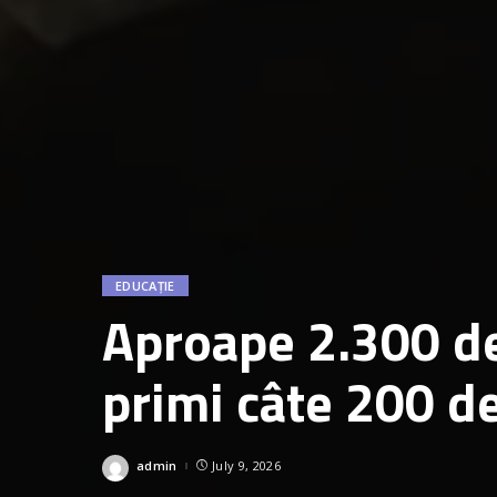
EDUCAȚIE
Aproape 2.300 de 
primi câte 200 de
Lista beneficiaril
admin
July 9, 2026
Posted
by