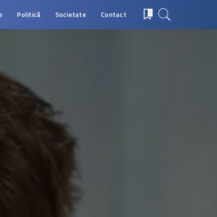
e
Politică
Societate
Contact
0