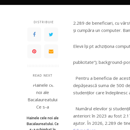
Monitorul Oficial
DISTRIBUIE
2.289 de beneficiari, cu vârs
și cumpăra un computer. Bani
Elevii își pt achziționa com
publicitate
“); background-pos
READ NEXT
Pentru a beneficia de acest 
depășească suma de 500 de l
studenților care îndeplinesc 
Numărul elevilor și studențil
anteriori: în 2023 au fost 2.
Hainele cele noi ale
ajutor. În 2026, 2.289 de tiner
Bacalaureatului. Ce
s-a schimbat în