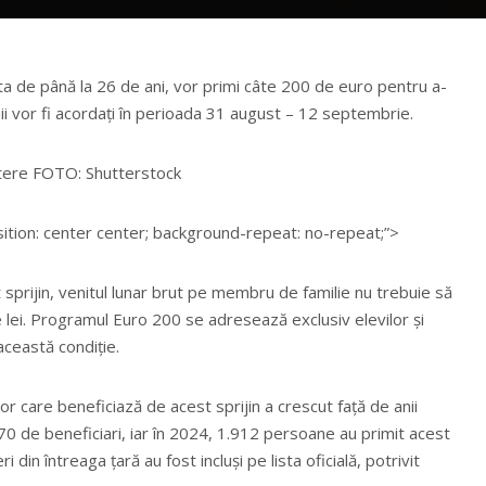
ta de până la 26 de ani, vor primi câte 200 de euro pentru a-
i vor fi acordați în perioada 31 august – 12 septembrie.
putere FOTO: Shutterstock
ition: center center; background-repeat: no-repeat;”>
sprijin, venitul lunar brut pe membru de familie nu trebuie să
ei. Programul Euro 200 se adresează exclusiv elevilor și
această condiție.
or care beneficiază de acest sprijin a crescut față de anii
170 de beneficiari, iar în 2024, 1.912 persoane au primit acest
i din întreaga țară au fost incluși pe lista oficială, potrivit