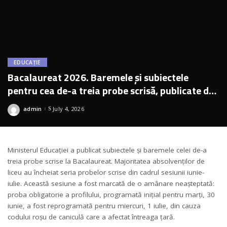
EDUCAȚIE
Bacalaureat 2026. Baremele și subiectele
pentru cea de-a treia probe scrisă, publicate de
Ministerul Educației
admin
July 4, 2026
Posted
by
Ministerul Educației a publicat subiectele și baremele celei de-a
treia probe scrise la Bacalaureat. Majoritatea absolvenților de
liceu au încheiat seria probelor scrise din cadrul sesiunii iunie-
iulie. Această sesiune a fost marcată de o amânare neașteptată:
proba obligatorie a profilului, programată inițial pentru marți, 30
iunie, a fost reprogramată pentru miercuri, 1 iulie, din cauza
codului roșu de caniculă care a afectat întreaga țară.