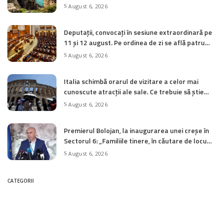
Christopher Nolan
August 6, 2026
Deputații, convocați în sesiune extraordinară pe
11 și 12 august. Pe ordinea de zi se află patru
inițiative legislative
August 6, 2026
Italia schimbă orarul de vizitare a celor mai
cunoscute atracții ale sale. Ce trebuie să știe
turiștii
August 6, 2026
Premierul Bolojan, la inaugurarea unei creșe în
Sectorul 6: „Familiile tinere, în căutare de locuri
de muncă, s-au mutat în marile orașe. A apărut
August 6, 2026
o nevoie suplimentară de locuri în creșe”
CATEGORII
Actualitate
3,312
Economie
5