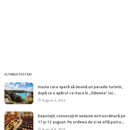
ULTIMELE POSTĂRI
Insula care speră să devină un paradis turistic,
după ce a apărut ca Itaca în „Odiseea” lui
Christopher Nolan
August 6, 2026
Deputații, convocați în sesiune extraordinară pe
11 și 12 august. Pe ordinea de zi se află patru
inițiative legislative
August 6, 2026