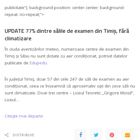
publicitate
“); background-position: center center; background-
repeat: no-repeat;”>
UPDATE 77% dintre sălile de examen din Timiș, fără
climatizare
În ciuda avertizărilor meteo, numeroase centre de examen din
Timiș și Sibiu nu sunt dotate cu aer condiționat, potrivit datelor
publicate de
Edupedu.
În județul Timiș, doar 57 din cele 247 de săli de examen au aer
condiționat, ceea ce înseamnă că aproximativ opt din zece săli nu
sunt climatizate. Doar trei centre – Liceul Teoretic „Grigore Moisil”,
Liceul…
Citeşte mai departe
DISTRIBUIE