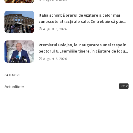
Italia schimbă orarul de vizitare a celor mai
cunoscute atracții ale sale. Ce trebuie să știe
turiștii
August 6, 2026
Premierul Bolojan, la inaugurarea unei creșe în
Sectorul 6: „Familiile tinere, în căutare de locuri
de muncă, s-au mutat în marile orașe. A apărut
August 6, 2026
o nevoie suplimentară de locuri în creșe”
CATEGORII
Actualitate
3,312
Economie
5
Educație
1,992
Justiție
2,003
Politică
3,342