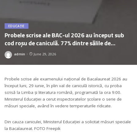
EDUCAȚIE
Probele scrise ale BAC-ul 2026 au început sub
cod roșu de caniculă. 77% dintre sălile de
examen din Timiș nu au aer condiționat. Părinții,
admin
June 29, 2026
Posted
rugați să împrumute ventilatoare
by
Probele scrise ale examenului național de Bacalaureat 2026 au
început luni, 29 iunie, în plin val de caniculă istorică, cu proba
scrisă la Limba și literatura română, programată la ora 9:00.
Ministerul Educației a cerut inspectoratelor școlare o serie de
măsuri speciale, având în vedere temperaturile ridicate.
Din cauza caniculei, Ministerul Educației a solicitat măsuri speciale
la Bacalaureat. FOTO Freepik