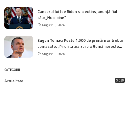
Cancerul lui Joe Biden s-a extins, anunță fiul
său: „Nu e bine”
August 9, 2026
Eugen Tomac: Peste 1.500 de primării ar trebui
comasate. „Prioritatea zero a României este
reforma administrației publice”
August 9, 2026
CATEGORII
Actualitate
3,319
Economie
5
Educație
1,993
Justiție
2,003
Politică
3,349