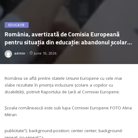
EDUCAȚIE
România, avertizată de Comisia Europeană
pentru situația din educație: abandonul școlar
crește, iar inegalitățile se adâncesc
admin
June 10, 2026
Posted
by
România se află printre statele Uniunii Europene cu cele mai
slabe rezultate în privința incluziunii școlare a copiilor cu
dizabilități, potrivit Raportului de țară al Comisiei Europene.
Școala românească este sub lupa Comisiei Europene FOTO Alina
Mitran
publicitate
“); background-position: center center; background-
repeat: no-repeat;”>