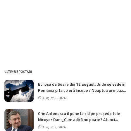
ULTIMELE POSTĂRI
Eclipsa de Soare din 12 august. Unde se vede în
România și la ce oră începe / Noaptea urmează
un alt spectacol astronomic
August 9, 2026
Crin Antonescu îl pune la zid pe președintele
Nicușor Dan: „Cum adică nu poate? Atunci
trebuie să demisioneze!”
August 9, 2026