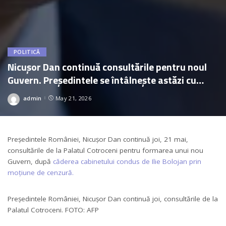
POLITICĂ
Nicușor Dan continuă consultările pentru noul
Guvern. Președintele se întâlnește astăzi cu
parlamentarii neafiliați și grupul PACE
admin
May 21, 2026
Posted
by
Președintele României, Nicușor Dan continuă joi, 21 mai,
consultările de la Palatul Cotroceni pentru formarea unui nou
Guvern, după
căderea cabinetului condus de Ilie Bolojan prin
moțiune de cenzură.
Președintele României, Nicușor Dan continuă joi, consultările de la
Palatul Cotroceni. FOTO: AFP