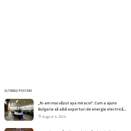
ULTIMELE POSTĂRI
„N-am mai văzut așa miracol”. Cum a ajuns
Bulgaria să aibă exporturi de energie electrică
fără precedent din cauza funcționării reduse a
August 6, 2026
centralelor nucleare pe Dunăre