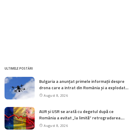
ULTIMELE POSTĂRI
Bulgaria a anunțat primele informații despre
drona care a intrat din România și a explodat
pe teritoriul său. De unde provine
August 8, 2026
AUR și USR se arată cu degetul după ce
România a evitat „la limită” retrogradarea.
„Imaginaţi-vă însă ce ar fi fost cu PSD şi AUR la
August 8, 2026
putere”