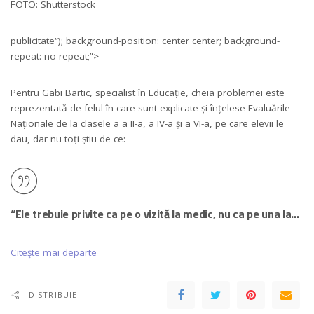
FOTO: Shutterstock
publicitate
“); background-position: center center; background-
repeat: no-repeat;”>
Pentru Gabi Bartic, specialist în Educație, cheia problemei este
reprezentată de felul în care sunt explicate și înțelese Evaluările
Naționale de la clasele a a II-a, a IV-a și a VI-a, pe care elevii le
dau, dar nu toți știu de ce:
“Ele trebuie privite ca pe o vizită la medic, nu ca pe una la…
Citeşte mai departe
DISTRIBUIE