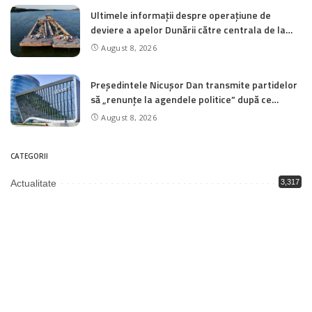
Ultimele informații despre operațiune de
deviere a apelor Dunării către centrala de la
Cernavodă
August 8, 2026
Președintele Nicușor Dan transmite partidelor
să „renunțe la agendele politice” după ce
Moody’s reconfirmă ratingul României la
August 8, 2026
„Baa3”
CATEGORII
Actualitate
3,317
Economie
5
Educație
1,993
Justiție
2,003
Politică
3,347