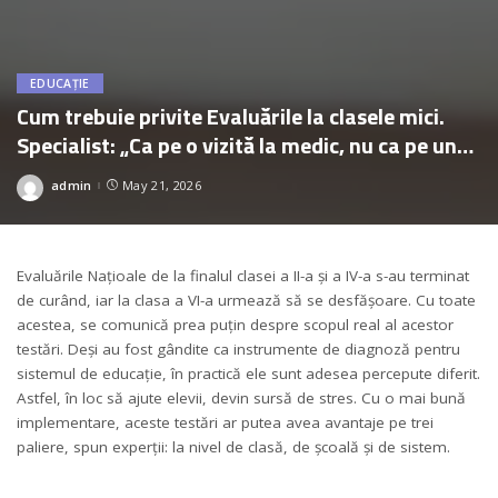
EDUCAȚIE
Cum trebuie privite Evaluările la clasele mici.
Specialist: „Ca pe o vizită la medic, nu ca pe una
la tribunal”
admin
May 21, 2026
Posted
by
Evaluările Națioale de la finalul clasei a II-a și a IV-a s-au terminat
de curând, iar la clasa a VI-a urmează să se desfășoare. Cu toate
acestea, se comunică prea puțin despre scopul real al acestor
testări. Deși au fost gândite ca instrumente de diagnoză pentru
sistemul de educație, în practică ele sunt adesea percepute diferit.
Astfel, în loc să ajute elevii, devin sursă de stres. Cu o mai bună
implementare, aceste testări ar putea avea avantaje pe trei
paliere, spun experții: la nivel de clasă, de școală și de sistem.