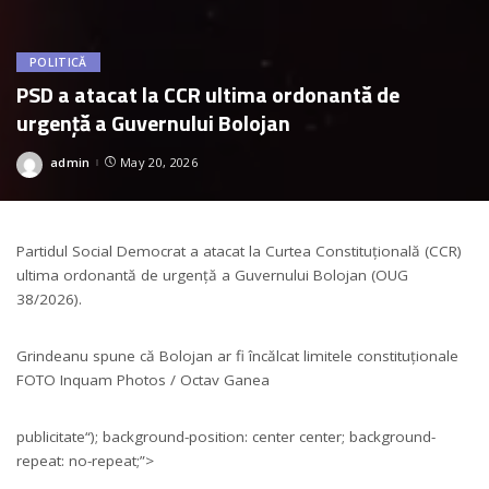
POLITICĂ
PSD a atacat la CCR ultima ordonantă de
urgență a Guvernului Bolojan
admin
May 20, 2026
Posted
by
Partidul Social Democrat a atacat la Curtea Constituțională (CCR)
ultima ordonantă de urgență a Guvernului Bolojan (OUG
38/2026).
Grindeanu spune că Bolojan ar fi încălcat limitele constituționale
FOTO Inquam Photos / Octav Ganea
publicitate
“); background-position: center center; background-
repeat: no-repeat;”>