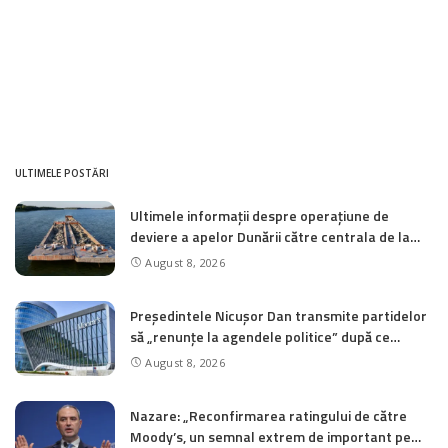
ULTIMELE POSTĂRI
Ultimele informații despre operațiune de
deviere a apelor Dunării către centrala de la
Cernavodă
August 8, 2026
Președintele Nicușor Dan transmite partidelor
să „renunțe la agendele politice” după ce
Moody’s reconfirmă ratingul României la
August 8, 2026
„Baa3”
Nazare: „Reconfirmarea ratingului de către
Moody’s, un semnal extrem de important pe