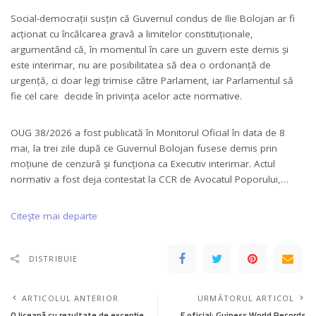
Social-democrații susțin că Guvernul condus de Ilie Bolojan ar fi
acționat cu încălcarea gravă a limitelor constituționale,
argumentând că, în momentul în care un guvern este demis și
este interimar, nu are posibilitatea să dea o ordonanță de
urgență, ci doar legi trimise către Parlament, iar Parlamentul să
fie cel care decide în privința acelor acte normative.
OUG 38/2026 a fost publicată în Monitorul Oficial în data de 8
mai, la trei zile după ce Guvernul Bolojan fusese demis prin
moțiune de cenzură și funcționa ca Executiv interimar. Actul
normativ a fost deja contestat la CCR de Avocatul Poporului,…
Citeşte mai departe
DISTRIBUIE
ARTICOLUL ANTERIOR
URMĂTORUL ARTICOL
O liceană cu rezultate de excepție,
E oficial: Guiness World Records