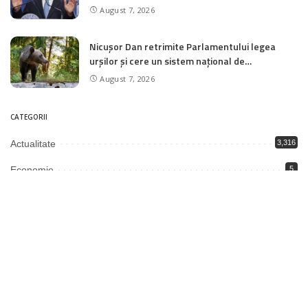
care am dorit să îl transmitem piețelor și
August 7, 2026
investitorilor”
Nicușor Dan retrimite Parlamentului legea
urșilor și cere un sistem național de
monitorizare în timp real a recoltărilor
August 7, 2026
CATEGORII
Actualitate
3,316
Economie
5
Educație
1,993
Justiție
2,003
Politică
3,346
Societate
6