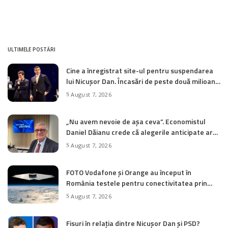
ULTIMELE POSTĂRI
Cine a înregistrat site-ul pentru suspendarea
lui Nicușor Dan. Încasări de peste două milioane
de euro de la AUR
August 7, 2026
„Nu avem nevoie de așa ceva”. Economistul
Daniel Dăianu crede că alegerile anticipate ar
putea tulbura și mai mult apele în România
August 7, 2026
FOTO Vodafone și Orange au început în
România testele pentru conectivitatea prin
satelit direct pe smartphone
August 7, 2026
Fisuri în relația dintre Nicușor Dan și PSD?