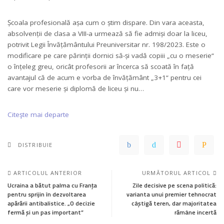
Școala profesională așa cum o știm dispare. Din vara aceasta,
absolvenții de clasa a VIII-a urmează să fie admiși doar la liceu,
potrivit Legii Învățământului Preuniversitar nr. 198/2023. Este o
modificare pe care părinții dornici să-și vadă copiii „cu o meserie“
o înțeleg greu, oricât profesorii ar încerca să scoată în față
avantajul că de acum e vorba de învățământ „3+1“ pentru cei
care vor meserie și diplomă de liceu și nu…
Citeşte mai departe
DISTRIBUIE
ARTICOLUL ANTERIOR
URMĂTORUL ARTICOL
Ucraina a bătut palma cu Franța
Zile decisive pe scena politică:
pentru sprijin în dezvoltarea
varianta unui premier tehnocrat
apărării antibalistice. „O decizie
câștigă teren, dar majoritatea
fermă și un pas important”
rămâne incertă