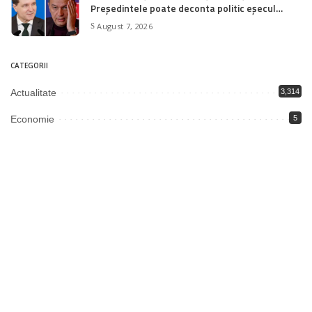
Președintele poate deconta politic eșecul
negocierilor pentru PNRR
August 7, 2026
CATEGORII
Actualitate
3,314
Economie
5
Educație
1,992
Justiție
2,003
Politică
3,344
Societate
6