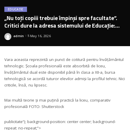
EDUCAȚIE
„Nu toți copiii trebuie împinși spre facultate”.
Critici dure la adresa sistemului de Educație:
„România este arogantă”
admin
May 16, 2026
Posted
by
Vara aceasta reprezintă un punct de cotitură pentru învățământul
tehnologic. Școala profesională este absorbită de liceu,
învățământul dual este disponibil până în clasa a XII-a, bursa
tehnologică se acordă tuturor elevilor admiși la profilul tehnic. Nici
criticile, însă, nu lipsesc.
Mai multă teorie și mai puțină practică la liceu, comparativ
profesională FOTO: Shutterstock
publicitate
“); background-position: center center; background-
repeat: no-repeat;”>