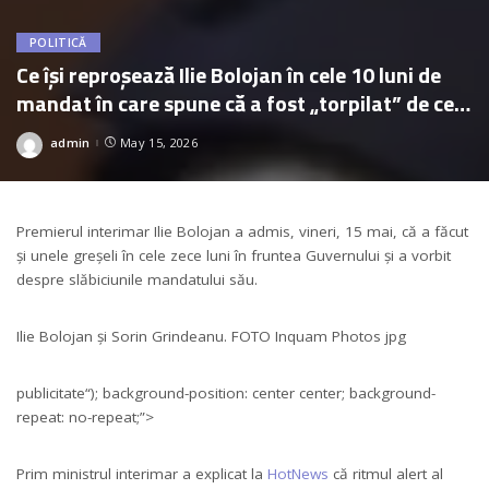
POLITICĂ
Ce își reproșează Ilie Bolojan în cele 10 luni de
mandat în care spune că a fost „torpilat” de cei
care ar fi trebuit să-l sprijine
admin
May 15, 2026
Posted
by
Premierul interimar Ilie Bolojan a admis, vineri, 15 mai, că a făcut
și unele greșeli în cele zece luni în fruntea Guvernului și a vorbit
despre slăbiciunile mandatului său.
Ilie Bolojan și Sorin Grindeanu. FOTO Inquam Photos jpg
publicitate
“); background-position: center center; background-
repeat: no-repeat;”>
Prim ministrul interimar a explicat la
HotNews
că ritmul alert al