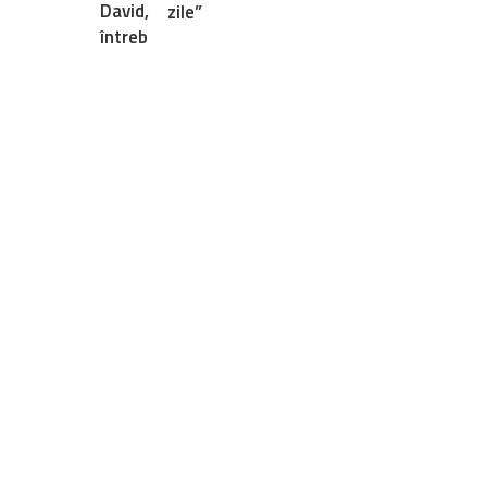
zile”
Lasă un comentariu
Your email address will not be published.
Câmpurile obligatorii 