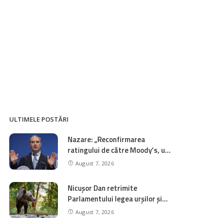
ULTIMELE POSTĂRI
Nazare: „Reconfirmarea
ratingului de către Moody’s, un
semnal extrem de important pe
August 7, 2026
care am dorit să îl transmitem
piețelor și investitorilor”
Nicușor Dan retrimite
Parlamentului legea urșilor și
cere un sistem național de
August 7, 2026