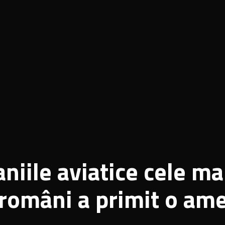
iile aviatice cele ma
e români a primit o a