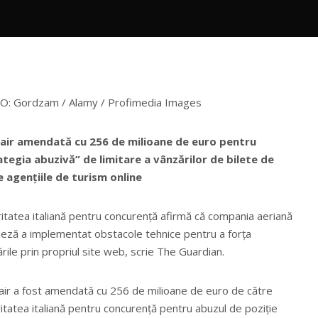
ntesta, e viciată jurid
OTO: Gordzam / Alamy / Profimedia Images
air amendată cu 256 de milioane de euro pentru
ategia abuzivă” de limitare a vânzărilor de bilete de
e agențiile de turism online
itatea italiană pentru concurență afirmă că compania aeriană
deză a implementat obstacole tehnice pentru a forța
rile prin propriul site web, scrie The Guardian.
ir a fost amendată cu 256 de milioane de euro de către
itatea italiană pentru concurență pentru abuzul de poziție