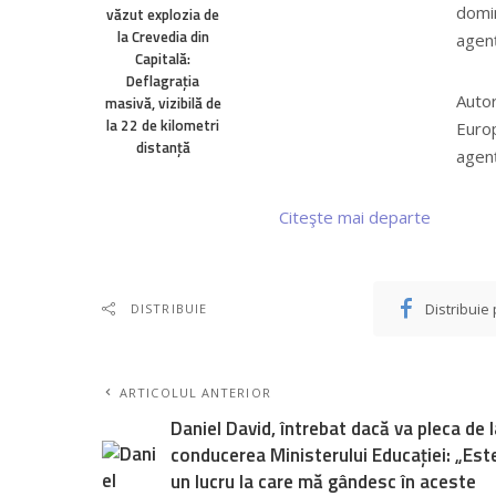
domin
văzut explozia de
la Crevedia din
agenț
Capitală:
Deflagrația
Autor
masivă, vizibilă de
la 22 de kilometri
Europ
distanță
agenț
Citeşte mai departe
Distribuie
DISTRIBUIE
ARTICOLUL ANTERIOR
Daniel David, întrebat dacă va pleca de l
conducerea Ministerului Educației: „Est
un lucru la care mă gândesc în aceste