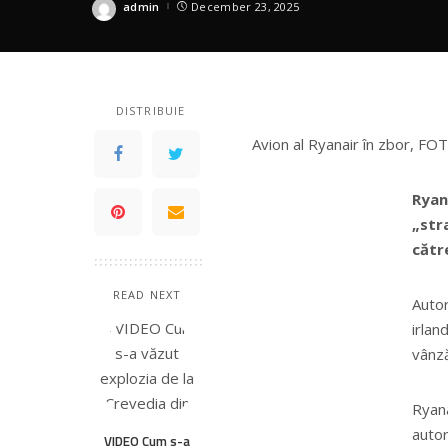
uriașă. „O vom co
admin
December 23, 2025
Posted
by
DISTRIBUIE
Avion al Ryanair în zbor, F
Ryan
„str
cătr
READ NEXT
Autor
irlan
vânză
Ryana
autor
VIDEO Cum s-a