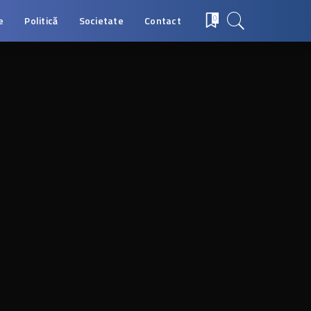
e
Politică
Societate
Contact
0