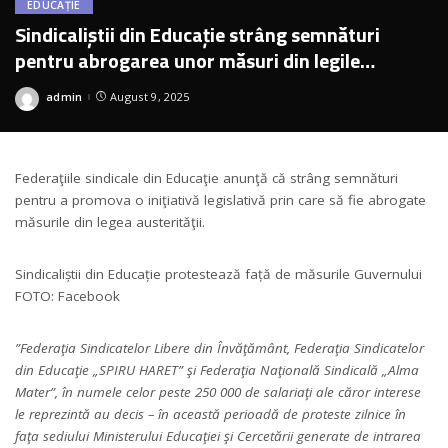
EDUCAȚIE
Sindicaliștii din Educație strâng semnături
pentru abrogarea unor măsuri din legile
austerității
admin
August 9, 2025
Posted
by
Federaţiile sindicale din Educaţie anunţă că strâng semnături
pentru a promova o iniţiativă legislativă prin care să fie abrogate
măsurile din legea austerităţii.
Sindicaliștii din Educație protestează față de măsurile Guvernului
FOTO: Facebook
”Federaţia Sindicatelor Libere din Învăţământ, Federaţia Sindicatelor
din Educaţie „SPIRU HARET” şi Federaţia Naţională Sindicală „Alma
Mater”, în numele celor peste 250 000 de salariaţi ale căror interese
le reprezintă au decis – în această perioadă de proteste zilnice în
faţa sediului Ministerului Educaţiei şi Cercetării generate de intrarea