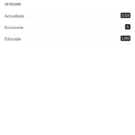
CATEGORII
Actualitate
3,315
Economie
5
Educație
1,993
Justiție
2,003
Politică
3,345
Societate
6
S-ar putea să-ți placă și