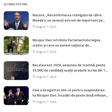
ULTIMELE POSTĂRI
Nazare: „Reconfirmarea ratingului de către
Moody’s, un semnal extrem de important pe
care am dorit să îl transmitem piețelor și
August 7, 2026
investitorilor”
Nicușor Dan retrimite Parlamentului legea
urșilor și cere un sistem național de
monitorizare în timp real a recoltărilor
August 7, 2026
Bacalaureat 2026, sesiunea de toamnă: peste
33.000 de candidați susțin probele scrise din 10
august. Calendarul complet
August 7, 2026
Cine a înregistrat site-ul pentru suspendarea
lui Nicușor Dan. Încasări de peste două milioane
de euro de la AUR
August 7, 2026