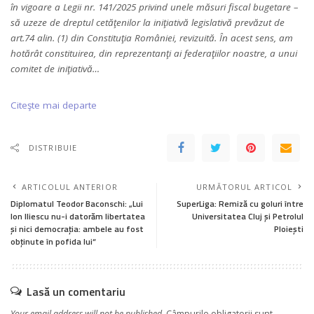
în vigoare a Legii nr. 141/2025 privind unele măsuri fiscal bugetare –
să uzeze de dreptul cetăţenilor la iniţiativă legislativă prevăzut de
art.74 alin. (1) din Constituţia României, revizuită. În acest sens, am
hotărât constituirea, din reprezentanţi ai federaţiilor noastre, a unui
comitet de iniţiativă…
Citeşte mai departe
DISTRIBUIE
ARTICOLUL ANTERIOR
URMĂTORUL ARTICOL
Diplomatul Teodor Baconschi: „Lui
SuperLiga: Remiză cu goluri între
Ion Iliescu nu-i datorăm libertatea
Universitatea Cluj și Petrolul
și nici democrația: ambele au fost
Ploiești
obținute în pofida lui“
Lasă un comentariu
Your email address will not be published.
Câmpurile obligatorii sunt