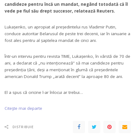
candideze pentru încă un mandat, negând totodată că îl
vede pe fiul său drept succesor, relatează Reuters.
Lukașenko, un apropiat al președintelui rus Vladimir Putin,
conduce autoritar Belarusul de peste trei decenii, iar în ianuarie a
fost ales pentru al șaptelea mandat de cinci ani.
Într-un interviu pentru revista TIME, Lukașenko, în vârstă de 70 de
ani, a declarat că „nu intenționează” să mai candideze pentru
președinția țării, deși a menționat în glumă că președintele
american Donald Trump „arată decent” la aproape 80 de ani.
El a spus că oricine l-ar înlocui ar trebui…
Citeşte mai departe
DISTRIBUIE