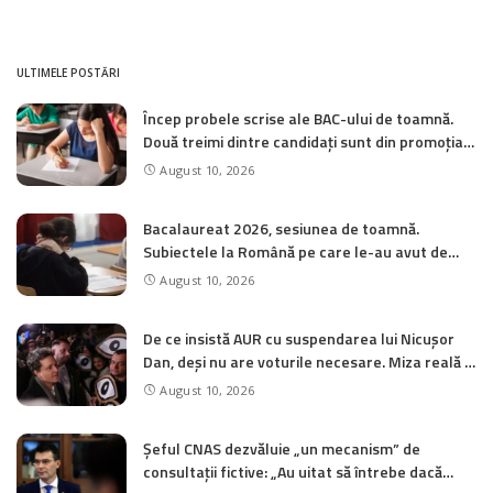
ULTIMELE POSTĂRI
Încep probele scrise ale BAC-ului de toamnă.
Două treimi dintre candidați sunt din promoția
2026
August 10, 2026
Bacalaureat 2026, sesiunea de toamnă.
Subiectele la Română pe care le-au avut de
rezolvat elevii anul trecut / Modele de subiecte
August 10, 2026
De ce insistă AUR cu suspendarea lui Nicușor
Dan, deși nu are voturile necesare. Miza reală a
demersului
August 10, 2026
Șeful CNAS dezvăluie „un mecanism” de
consultații fictive: „Au uitat să întrebe dacă