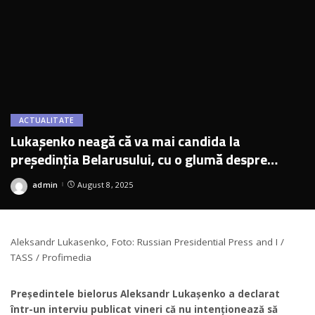
ACTUALITATE
Lukașenko neagă că va mai candida la
președinția Belarusului, cu o glumă despre
Trump. Ce a spus despre zvonurile că va fi urmat
admin
August 8, 2025
Posted
de fiul său
by
Aleksandr Lukasenko, Foto: Russian Presidential Press and I /
TASS / Profimedia
Președintele bielorus Aleksandr Lukașenko a declarat
într-un interviu publicat vineri că nu intenționează să