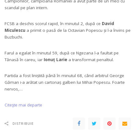
Campionilor, campioana României a avut parte de un meci cu
scandal pe plan intern.
FCSB a deschis scorul rapid, în minutul 2, după ce
David
Miculescu
a primit o pasă de la Octavian Popescu și l-a învins pe
Buzbuchi.
Farul a egalat în minutul 59, după ce Ngezana l-a faultat pe
Tănasă în careu, iar
Ionuț Larie
a transformat penaltiul.
Partida a fost liniștită până în minutul 68, când arbitrul George
Găman i-a arătat un cartonaș galben lui Mihai Popescu. Foarte
nervos,…
Citeşte mai departe
DISTRIBUIE