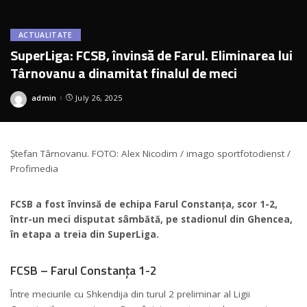
ACTUALITATE
SuperLiga: FCSB, învinsă de Farul. Eliminarea lui
Târnovanu a dinamitat finalul de meci
admin
July 26, 2025
Posted
by
Ștefan Târnovanu. FOTO: Alex Nicodim / imago sportfotodienst /
Profimedia
FCSB a fost învinsă de echipa Farul Constanța, scor 1-2,
într-un meci disputat sâmbătă, pe stadionul din Ghencea,
în etapa a treia din SuperLiga.
FCSB – Farul Constanța 1-2
Între meciurile cu Shkendija din turul 2 preliminar al Ligii