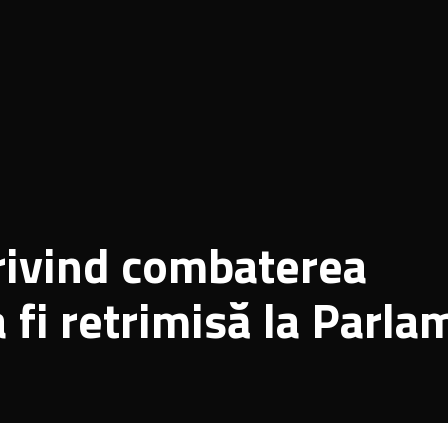
rivind combaterea
 fi retrimisă la Parla
re, anunță președint