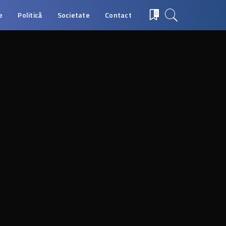
e
Politică
Societate
Contact
0