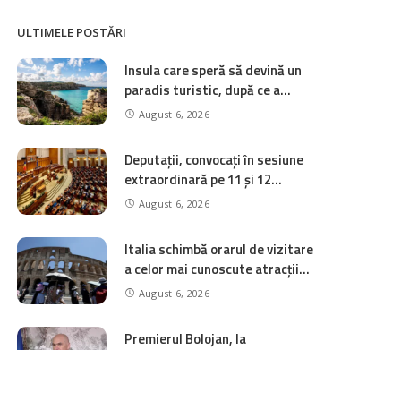
ULTIMELE POSTĂRI
Insula care speră să devină un
paradis turistic, după ce a
apărut ca Itaca în „Odiseea” lui
August 6, 2026
Christopher Nolan
Deputații, convocați în sesiune
extraordinară pe 11 și 12
august. Pe ordinea de zi se află
August 6, 2026
patru inițiative legislative
Italia schimbă orarul de vizitare
a celor mai cunoscute atracții
ale sale. Ce trebuie să știe
August 6, 2026
turiștii
Premierul Bolojan, la
inaugurarea unei creșe în
Sectorul 6: „Familiile tinere, în
August 6, 2026
căutare de locuri de muncă, s-au