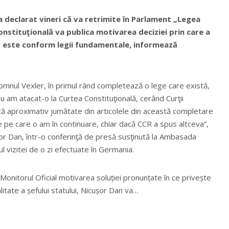
 declarat vineri că va retrimite în Parlament „Legea
nstituţională va publica motivarea deciziei prin care a
v este conform legii fundamentale, informează
domnul Vexler, în primul rând completează o lege care există,
eu am atacat-o la Curtea Constituţională, cerând Curţii
că aproximativ jumătate din articolele din această completare
e pe care o am în continuare, chiar dacă CCR a spus altceva”,
or Dan, într-o conferinţă de presă susţinută la Ambasada
lul vizitei de o zi efectuate în Germania.
Monitorul Oficial motivarea soluției pronunțate în ce privește
itate a șefului statului, Nicușor Dan va…