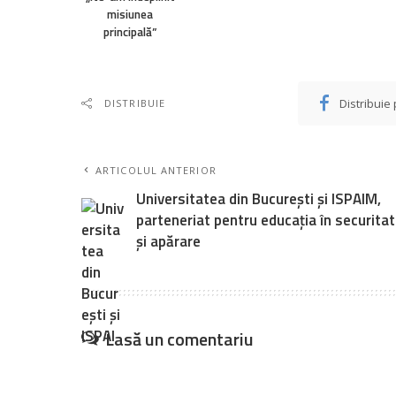
misiunea
principală”
Distribuie
DISTRIBUIE
ARTICOLUL ANTERIOR
Universitatea din București și ISPAIM,
parteneriat pentru educația în securita
și apărare
Lasă un comentariu
Your email address will not be published.
Câmpurile obligatorii 