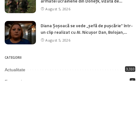
armatei ucrainene din Donețk, vizată de
ofensiva rusă. „O decizie dificilă, dar necesară”
August 5, 2026
Diana Șoșoacă se vede „șefă de pușcărie” într-
un clip realizat cu AI. Nicușor Dan, Bolojan,
Grindeanu și Simion, transformați în deținuți
August 5, 2026
CATEGORII
Actualitate
3,310
Economie
5
Educație
1,992
Justiție
2,003
Politică
3,340
Societate
6