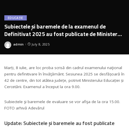
EDUCAȚIE
Subiectele și baremele de la examenul de
Definitivat 2025 au fost publicate de Ministerul
Educației
admin
July 8, 2025
Posted
by
Marți, 8 iulie, are loc proba scrisă din cadrul examenului naţional
pentru definitivare în învăţământ. Sesiunea 2025 se desfășoară în
42 de centre, din tot atâtea județe, potrivit Ministerului Educației și
Cercetării. Examenul a început la ora 9.00.
Subiectele şi baremele de evaluare se vor afişa de la ora 15.00.
FOTO arhivă Adevărul
Update: Subiectele și baremele au fost publicate