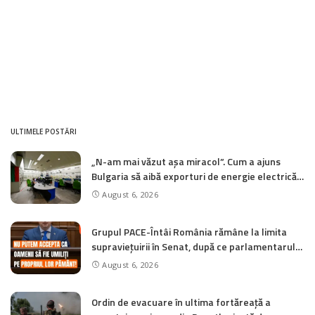
ULTIMELE POSTĂRI
„N-am mai văzut așa miracol”. Cum a ajuns
Bulgaria să aibă exporturi de energie electrică
fără precedent din cauza funcționării reduse a
August 6, 2026
centralelor nucleare pe Dunăre
Grupul PACE-Întâi România rămâne la limita
supraviețuirii în Senat, după ce parlamentarul
Paul Gheorghe a trecut la AUR
August 6, 2026
Ordin de evacuare în ultima fortăreață a