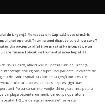
lului de Urgenţă Floreasca din Capitală este urmărit
impul unei operaţii, în urma unei dispute cu echipa care îl
auter din pacienta aflată pe masă şi l-a înţepat pe un
u care fusese folosit instrumentul avea hepatită.
ta de 06.03.2020, aflându-se la Spitalul Clinic de Urgenţă
o intervenţie chirurgicală asupra unei paciente, în calitate de
ie II din cadrul Spitalului Clinic de Urgenţă Bucureşti, în
viciu, inculpatul a adresat injurii şi expresii jignitoare
peratorii. Pe parcursul intervenţiei chirurgicale, inculpatul a
cos din plaga pacientei un medic din echipa operatorie,
necesitat 1-2 zile de îngrijiri medicale”, se arată…