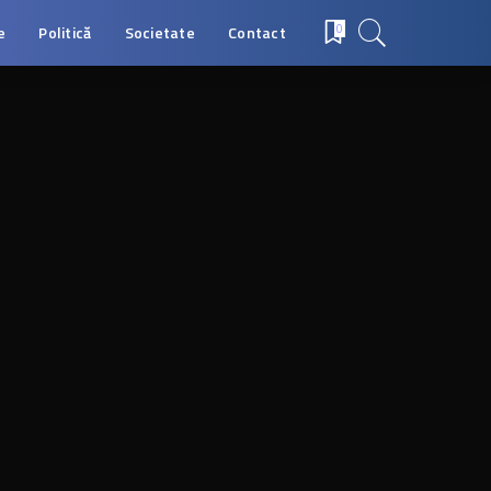
e
Politică
Societate
Contact
0