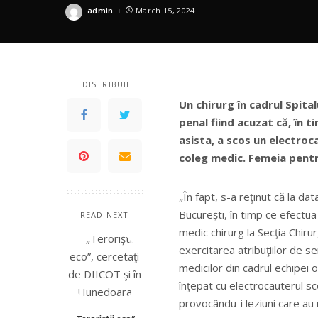
admin
March 15, 2024
Posted
by
DISTRIBUIE
Un chirurg în cadrul Spita
penal fiind acuzat că, în t
asista, a scos un electroc
coleg medic. Femeia pentr
„În fapt, s-a reţinut că la da
Bucureşti, în timp ce efectua 
READ NEXT
medic chirurg la Secţia Chirurg
exercitarea atribuţiilor de ser
medicilor din cadrul echipei o
înţepat cu electrocauterul s
provocându-i leziuni care au 