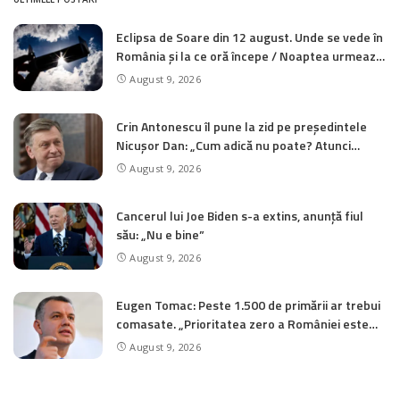
Eclipsa de Soare din 12 august. Unde se vede în
România și la ce oră începe / Noaptea urmează
un alt spectacol astronomic
August 9, 2026
Crin Antonescu îl pune la zid pe președintele
Nicușor Dan: „Cum adică nu poate? Atunci
trebuie să demisioneze!”
August 9, 2026
Cancerul lui Joe Biden s-a extins, anunță fiul
său: „Nu e bine”
August 9, 2026
Eugen Tomac: Peste 1.500 de primării ar trebui
comasate. „Prioritatea zero a României este
reforma administrației publice”
August 9, 2026
CATEGORII