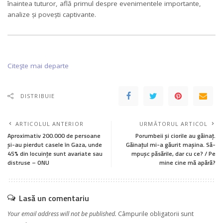
înaintea tuturor, află primul despre evenimentele importante,
analize și povești captivante.
Citeşte mai departe
DISTRIBUIE
ARTICOLUL ANTERIOR
URMĂTORUL ARTICOL
Aproximativ 200.000 de persoane
Porumbeii și ciorile au găinaț.
și-au pierdut casele în Gaza, unde
Găinațul mi-a găurit mașina. Să-
45% din locuințe sunt avariate sau
mpușc păsările, dar cu ce? / Pe
distruse – ONU
mine cine mă apără?
Lasă un comentariu
Your email address will not be published.
Câmpurile obligatorii sunt