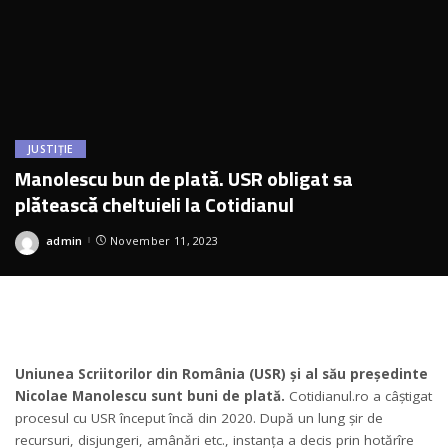
JUSTIȚIE
Manolescu bun de plată. USR obligat sa
plătească cheltuieli la Cotidianul
admin
November 11, 2023
Posted
by
Uniunea Scriitorilor din România (USR) și al său președinte
Nicolae Manolescu sunt buni de plată.
Cotidianul.ro a câștigat
procesul cu USR început încă din 2020. După un lung șir de
recursuri, disjungeri, amânări etc., instanța a decis prin hotărîre