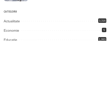
CATEGORII
Actualitate
3,316
Economie
5
Educație
1,993
Justiție
2,003
Politică
3,346
Societate
6
S-ar putea să-ți placă și