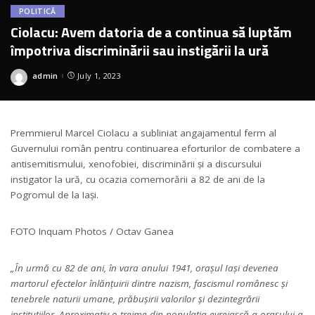
POLITICĂ
Ciolacu: Avem datoria de a continua să luptăm
împotriva discriminării sau instigării la ură
admin
July 1, 2023
Posted
by
Premmierul Marcel Ciolacu a subliniat angajamentul ferm al
Guvernului român pentru continuarea eforturilor de combatere a
antisemitismului, xenofobiei, discriminării și a discursului
instigator la ură, cu ocazia comemorării a 82 de ani de la
Pogromul de la Iași.
FOTO Inquam Photos / Octav Ganea
„În urmă cu 82 de ani, în vara anului 1941, orașul Iași devenea
martorul efectelor înlănțuirii dintre nazism, fascismul românesc și
tenebrele naturii umane, prăbușirii valorilor și dezintegrării
instituțiilor. Aproximativ o treime din populația evreiască a orașului a