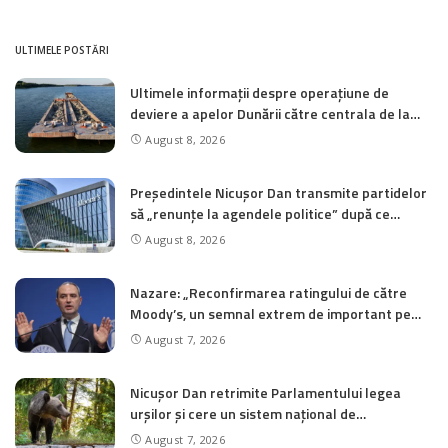
ULTIMELE POSTĂRI
Ultimele informații despre operațiune de
deviere a apelor Dunării către centrala de la
Cernavodă
August 8, 2026
Președintele Nicușor Dan transmite partidelor
să „renunțe la agendele politice” după ce
Moody’s reconfirmă ratingul României la
August 8, 2026
„Baa3”
Nazare: „Reconfirmarea ratingului de către
Moody’s, un semnal extrem de important pe
care am dorit să îl transmitem piețelor și
August 7, 2026
investitorilor”
Nicușor Dan retrimite Parlamentului legea
urșilor și cere un sistem național de
monitorizare în timp real a recoltărilor
August 7, 2026