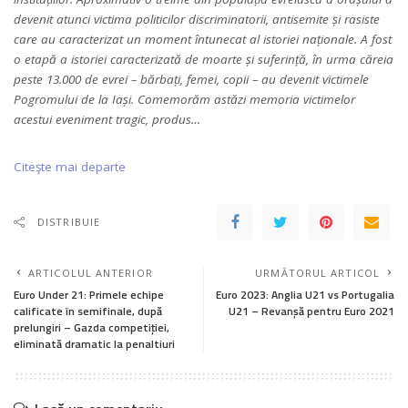
devenit atunci victima politicilor discriminatorii, antisemite și rasiste
care au caracterizat un moment întunecat al istoriei naționale. A fost
o etapă a istoriei caracterizată de moarte și suferință, în urma căreia
peste 13.000 de evrei – bărbați, femei, copii – au devenit victimele
Pogromului de la Iași. Comemorăm astăzi memoria victimelor
acestui eveniment tragic, produs…
Citeşte mai departe
DISTRIBUIE
ARTICOLUL ANTERIOR
URMĂTORUL ARTICOL
Euro Under 21: Primele echipe
Euro 2023: Anglia U21 vs Portugalia
calificate în semifinale, după
U21 – Revanşă pentru Euro 2021
prelungiri – Gazda competiției,
eliminată dramatic la penaltiuri