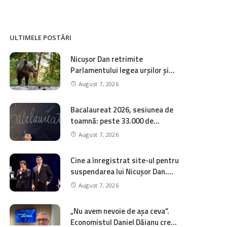
ULTIMELE POSTĂRI
Nicușor Dan retrimite
Parlamentului legea urșilor și
cere un sistem național de
August 7, 2026
monitorizare în timp real a
recoltărilor
Bacalaureat 2026, sesiunea de
toamnă: peste 33.000 de
candidați susțin probele scrise
August 7, 2026
din 10 august. Calendarul
complet
Cine a înregistrat site-ul pentru
suspendarea lui Nicușor Dan.
Încasări de peste două milioane
August 7, 2026
de euro de la AUR
„Nu avem nevoie de așa ceva”.
Economistul Daniel Dăianu crede