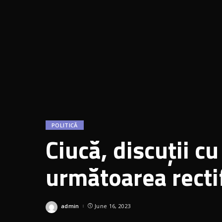
POLITICĂ
Ciucă, discuţii c
următoarea recti
admin
June 16, 2023
Posted
by