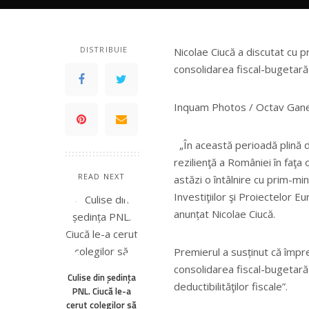
DISTRIBUIE
Nicolae Ciucă a discutat cu p
consolidarea fiscal-bugetară 
Inquam Photos / Octav Gan
„În această perioadă plină d
rezilienţă a României în faţa 
READ NEXT
astăzi o întâlnire cu prim-mi
Investiţiilor şi Proiectelor E
anunțat Nicolae Ciucă.
Premierul a susținut că împr
consolidarea fiscal-bugetară 
Culise din ședința
deductibilităţilor fiscale”.
PNL. Ciucă le-a
cerut colegilor să