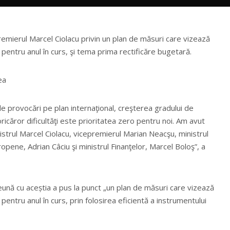
remierul Marcel Ciolacu privin un plan de măsuri care vizează
pentru anul în curs, şi tema prima rectificăre bugetară.
ea
e provocări pe plan internaţional, creşterea gradului de
oricăror dificultăţi este prioritatea zero pentru noi. Am avut
nistrul Marcel Ciolacu, vicepremierul Marian Neacşu, ministrul
uropene, Adrian Câciu şi ministrul Finanţelor, Marcel Boloş”, a
eună cu aceștia a pus la punct „un plan de măsuri care vizează
pentru anul în curs, prin folosirea eficientă a instrumentului