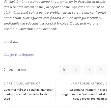
din învățământ, recunoașterea importanței lor în dezvoltarea acestei
țări și pentru viitorul nostru, al copiilor noștri. Așa cum am reușit să
găsim împreună soluții pentru problemele cu care ne-am confruntat
până acum, sunt sigur că vom finaliza cu bine dialogul început cu
sindicatele din educație”
, a punctat Nicolae Ciucă, potrivit unei
postări a Guvernului pe Facebook.
Ciucă
a…
Citeşte mai departe
DISTRIBUIE
ARTICOLUL ANTERIOR
URMĂTORUL ARTICOL
Guvernul mărește salariile, dar doar
Calendarul înscrierii în clasa
pentru personalul nedidactic din
pregătitoare a fost modificat din
școli
cauza grevei profesorilor