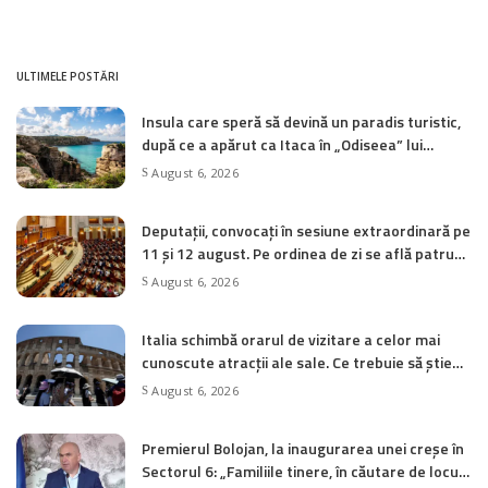
ULTIMELE POSTĂRI
Insula care speră să devină un paradis turistic,
după ce a apărut ca Itaca în „Odiseea” lui
Christopher Nolan
August 6, 2026
Deputații, convocați în sesiune extraordinară pe
11 și 12 august. Pe ordinea de zi se află patru
inițiative legislative
August 6, 2026
Italia schimbă orarul de vizitare a celor mai
cunoscute atracții ale sale. Ce trebuie să știe
turiștii
August 6, 2026
Premierul Bolojan, la inaugurarea unei creșe în
Sectorul 6: „Familiile tinere, în căutare de locuri