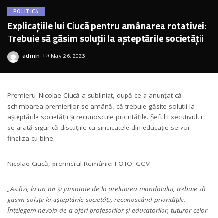
POLITICĂ
Explicațiile lui Ciucă pentru amânarea rotativei:
Trebuie să găsim soluții la așteptările societății
admin
May 26, 2023
Posted
by
Premierul Nicolae Ciucă a subliniat, după ce a anunțat că
schimbarea premierilor se amână, că trebuie găsite soluții la
așteptările societății și recunoscute prioritățile. Șeful Executivului
se arată sigur că discuțiile cu sindicatele din educație se vor
finaliza cu bine.
Nicolae Ciucă, premierul României FOTO: GOV
„Astăzi, la un an și jumatate de la preluarea mandatului, trebuie să
gasim soluții la așteptările societății, recunoscând prioritățile.
Înțelegem nevoia de a oferi profesorilor și educatorilor, tuturor celor