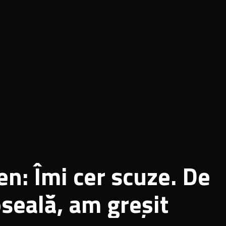
len: Îmi cer scuze. De
seală, am greșit