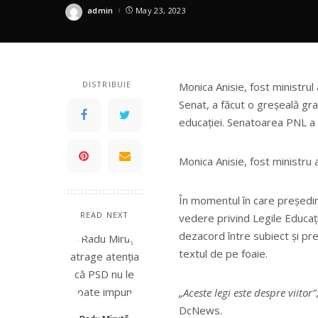
admin
May 23, 2023
Posted
by
DISTRIBUIE
Monica Anisie, fost ministrul
Senat, a făcut o greșeală gram
educației. Senatoarea PNL a r
Monica Anisie, fost ministru
În momentul în care președin
READ NEXT
vedere privind Legile Educaț
dezacord între subiect și pred
textul de pe foaie.
„Aceste legi este despre viitor”
DcNews.