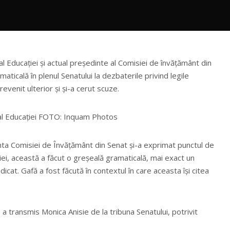
 al Educației și actual președinte al Comisiei de învățământ din
aticală în plenul Senatului la dezbaterile privind legile
evenit ulterior și și-a cerut scuze.
 al Educației FOTO: Inquam Photos
ta Comisiei de Învățământ din Senat și-a exprimat punctul de
iei, această a făcut o greșeală gramaticală, mai exact un
icat. Gafă a fost făcută în contextul în care aceasta își citea
, a transmis Monica Anisie de la tribuna Senatului, potrivit