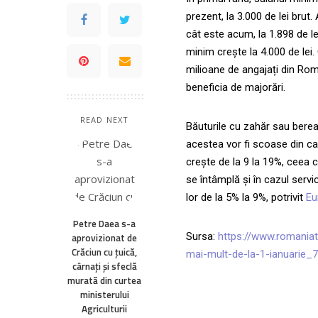
prezent, la 3.000 de lei brut.
cât este acum, la 1.898 de le
minim crește la 4.000 de lei
milioane de angajați din Rom
beneficia de majorări.
READ NEXT
Băuturile cu zahăr sau berea
acestea vor fi scoase din c
crește de la 9 la 19%, ceea ce
se întâmplă și în cazul servi
lor de la 5% la 9%, potrivit
Eu
Petre Daea s-a
Sursa:
https://www.romaniat
aprovizionat de
Crăciun cu ţuică,
mai-mult-de-la-1-ianuarie_
cârnaţi şi sfeclă
murată din curtea
ministerului
Agriculturii