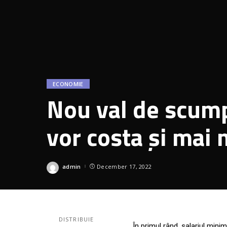
ECONOMIE
Nou val de scump
vor costa şi mai 
admin
December 17, 2022
DISTRIBUIE
În primul rând, salariul minim