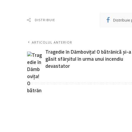
Distribuie
DISTRIBUIE
ARTICOLUL ANTERIOR
Tragedie în Dâmbovița! O bătrânică și-a
găsit sfârșitul în urma unui incendiu
devastator
Lasă un comentariu
Your email address will not be published.
Câmpurile obligatorii 