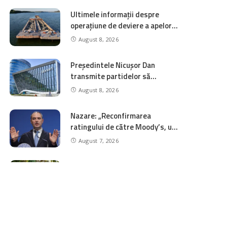
Ultimele informații despre
operațiune de deviere a apelor
Dunării către centrala de la
August 8, 2026
Cernavodă
Președintele Nicușor Dan
transmite partidelor să
„renunțe la agendele politice”
August 8, 2026
după ce Moody’s reconfirmă
ratingul României la „Baa3”
Nazare: „Reconfirmarea
ratingului de către Moody’s, un
semnal extrem de important pe
August 7, 2026
care am dorit să îl transmitem
piețelor și investitorilor”
Nicușor Dan retrimite
Parlamentului legea urșilor și
cere un sistem național de
August 7, 2026
monitorizare în timp real a
recoltărilor