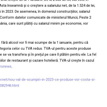
 Asta înseamnă și o creștere a salariului net, de la 1.524 de lei,
i în 2023. De asemenea, în domeniul construcțiilor, salariul
. Conform datelor comunicate de ministerul Muncii, Peste 2
ânia, care sunt plătiți cu salariul minim pe economie, vor
 fără alcool vor fi mai scumpe de la 1 ianuarie, pentru că
ategoria celor cu TVA redus. TVA-ul pentru aceste produse
 se va transfera și în prețul pe care îl plătim pentru ele. La fel
ciilor de restaurant și cazare hotelieră. TVA-ul crește în cazul
ronews
.
v.net/nou-val-de-scumpiri-in-2023-ce-produse-vor-costa-si-
7082946.html