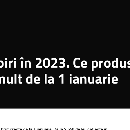
iri în 2023. Ce produ
mult de la 1 ianuarie
 brut crește de la 1 ianuarie. De la 2.550 de lei, cât este în