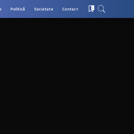
e
Politică
Societate
Contact
0